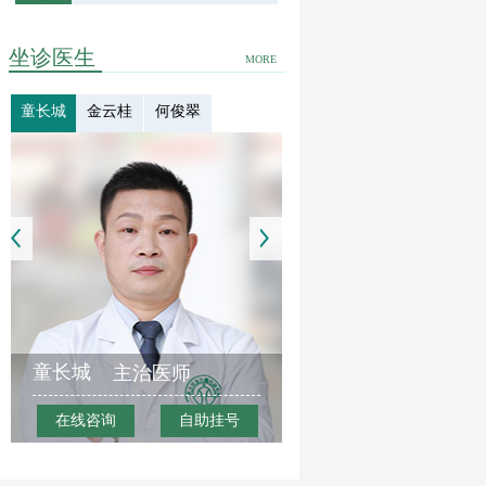
坐诊医生
MORE
童长城
金云桂
何俊翠
童长城
主治医师
在线咨询
自助挂号