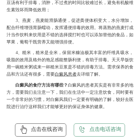
豆汤有利于排毒，消肿，不过煮的时间比较难过长，避免有机酸维
生素毁坏而降低效用；
3、燕麦，燕麦能滑肠通便，促进粪便体积变大，水分增加，
配合纤维增强胃肠蠕动，发挥通便排毒的效用。将蒸熟的燕麦打成
汁当作饮料来饮用是不错的选择搅打时也可以添加替他的食品，如
苹果，葡萄干既营养又能增强排便。
4、糙米，糙米是全米，保留米糠油极其丰富的纤维具吸水，
吸脂的效用及格外的饱足感能整肠利便，有助于排毒。天天早饭饮
用一碗糙米粥或来一杯糙米豆浆是不错的排毒方法。需求保养的食
品和方法还有很多，需要
白癜风患者
去详细了解。
白癜风的食疗方法有哪些？
白癜风的患者其实是有非常多的地
方，需要我们去注意一下，我们在生活中一定注意饮食，同时要有
一个非常好的习惯，对白癜风我们一定要有明确的了解，较好去医
院进行治疗这样我们才能够更好的保证身体的健康。
点击在线咨询
点击电话咨询