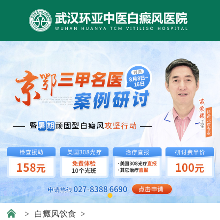
>
白癜风饮食
>