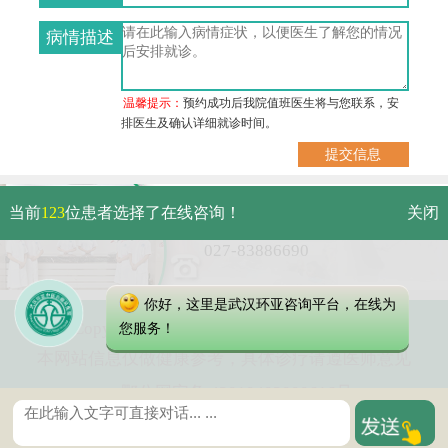
病情描述
温馨提示：
预约成功后我院值班医生将与您联系，安
排医生及确认详细就诊时间。
武汉市硚口区解放大道479号
当前
123
位患者选择了在线咨询！
关闭
免费电话：
027-83886690
你好，这里是武汉环亚咨询平台，在线为
Copyright 2025 武汉环亚中医白癜风医院
您服务！
本网站信息仅做健康参考，具体诊疗请遵医师意见
鄂公网安备 42010402000616号
鄂ICP备16003424号-8