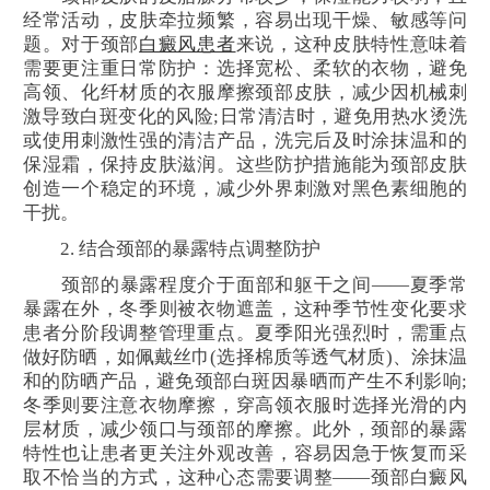
经常活动，皮肤牵拉频繁，容易出现干燥、敏感等问
题。对于颈部
白癜风患者
来说，这种皮肤特性意味着
需要更注重日常防护：选择宽松、柔软的衣物，避免
高领、化纤材质的衣服摩擦颈部皮肤，减少因机械刺
激导致白斑变化的风险;日常清洁时，避免用热水烫洗
或使用刺激性强的清洁产品，洗完后及时涂抹温和的
保湿霜，保持皮肤滋润。这些防护措施能为颈部皮肤
创造一个稳定的环境，减少外界刺激对黑色素细胞的
干扰。
2. 结合颈部的暴露特点调整防护
颈部的暴露程度介于面部和躯干之间——夏季常
暴露在外，冬季则被衣物遮盖，这种季节性变化要求
患者分阶段调整管理重点。夏季阳光强烈时，需重点
做好防晒，如佩戴丝巾(选择棉质等透气材质)、涂抹温
和的防晒产品，避免颈部白斑因暴晒而产生不利影响;
冬季则要注意衣物摩擦，穿高领衣服时选择光滑的内
层材质，减少领口与颈部的摩擦。此外，颈部的暴露
特性也让患者更关注外观改善，容易因急于恢复而采
取不恰当的方式，这种心态需要调整——颈部白癜风