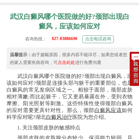
武汉白癜风哪个医院做的好?颈部出现白
癜风，应该如何应对
027-83886690
咨询热线：
点击电话咨询
温馨提示：
由于篇幅原因，很多内容不能详尽，如果您或者您
的家人需要疾病咨询，可
点击此处
进行免费沟通
武汉白癜风哪个医院做的好?颈部出现白癜风，应
该如何应对?颈部是连接头部与躯干的重要部位，也是
白癜风的常见发病区域之一。相较于面部，颈部皮肤
相对薄嫩;而比起躯干，它又更易暴露在外，受到衣物
摩擦、阳光照射等刺激。这些特殊性使得颈部白癜风
的应对需要更具针对性。那么，颈部
白癜风应该
如何
科学应对呢?湖北
白癜风治疗
医院为您介绍。
1. 关注颈部皮肤的敏感特点
颈部皮肤的皮脂腺分布较少，保湿能力较弱，且