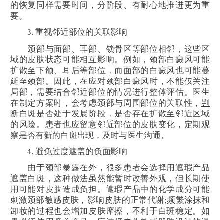
的恢复同样需要时间，分阶段、有耐心地推进更为重
要。
3. 重视邻近部位的关联影响
颈部与面部、耳部、锁骨区等部位相邻，这些区
域的皮肤状态可能相互影响。例如，颈部白癜风可能
扩散至下颌、耳后等部位，而面部的白癜风也可能蔓
延至颈部。因此，在应对颈部白癜风时，不能仅关注
局部，需要结合邻近部位的情况进行整体评估。医生
在制定方案时，会考虑颈部与周围部位的关联性，
判
断白斑
是否处于发展阶段，是否存在扩散至邻近区域
的风险。患者也应留意邻近部位的皮肤变化，定期观
察是否有新的白斑出现，及时与医生沟通。
4. 避免过度遮盖的负面影响
由于颈部暴露在外，很多患者会选择用遮瑕产品
遮盖白斑，这种做法虽然能暂时改善外观，但长期使
用可能对皮肤造成负担。遮瑕产品中的化学成分可能
刺激颈部敏感皮肤，影响皮肤的正常代谢;频繁涂抹和
卸妆的过程也会增加皮肤摩擦，不利于白斑稳定。如