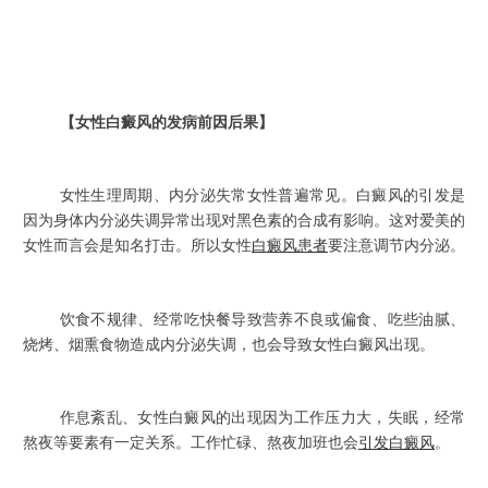
【女性白癜风的发病前因后果】
女性生理周期、内分泌失常女性普遍常见。白癜风的引发是
因为身体内分泌失调异常出现对黑色素的合成有影响。这对爱美的
女性而言会是知名打击。所以女性
白癜风患者
要注意调节内分泌。
饮食不规律、经常吃快餐导致营养不良或偏食、吃些油腻、
烧烤、烟熏食物造成内分泌失调，也会导致女性白癜风出现。
作息紊乱、女性白癜风的出现因为工作压力大，失眠，经常
熬夜等要素有一定关系。工作忙碌、熬夜加班也会
引发白癜风
。