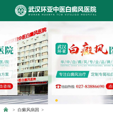
>
白癜风病因
>