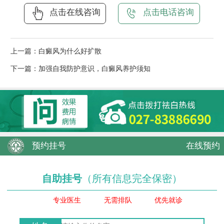
点击在线咨询
点击电话咨询
上一篇：
白癜风为什么好扩散
下一篇：
加强自我防护意识，白癜风养护须知
预约挂号
在线预约
自助挂号
（所有信息完全保密）
专业医生
无需排队
优先就诊