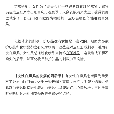
穿衣搭配、女性为了爱美会穿一些过紧或化纤的衣物，很容
易造成皮肤摩擦出现白斑，在夏季，人穿衣以清凉为主，裸露的部
位就多了，如出门没有做好防晒措施，皮肤会晒伤等能引发白癜
风。
化妆带来的刺激、护肤品没有女性是不喜欢的。继而大多数
护肤品和化妆品都含有化学物质，这些会对皮肤造成刺激，继而引
发白癜风。女性又想通过化妆品来掩饰
白斑部位
，这就造成了得不
偿失的后果。然而化妆品和护肤品的刺激加重病情。
【女性白癜风的发病前因后果】
有女性白癜风患者因为承受
不了外界白眼目光，做出一些极端的事情，虽不是明智的选择。
但
武汉白癜风医院
医生表示白癜风也是能治好。心情放松，平时没事
时多听听音乐和朋友倾诉也是很好的选择。