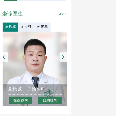
坐诊医生
MORE
童长城
金云桂
何俊翠
童长城
主治医师
在线咨询
自助挂号