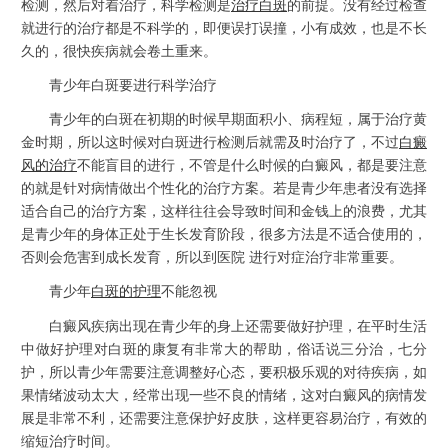
检测，然后对着治疗，科学检测是
治疗白斑
的前提。没有经过检查
就进行的治疗都是不科学的，即便误打误撞，小有成效，也是不长
久的，很快疾病就会卷土重来。
青少年白斑要进行科学治疗
青少年的白斑在初期的时候早期面积小、病程短，属于治疗黄
金时期，所以这时候对白斑进行检测后就需及时治疗了，不过
白癜
风的治疗
不能盲目的进行，不管是什么时候的白癜风，都是要注意
的就是针对病情做出个性化的治疗方案。若是青少年患者没有选择
适合自己的治疗方案，这样往往会导致时间和金钱上的浪费，尤其
是青少年的身体正处于生长发育阶段，很多方法是不适合使用的，
否则会危害到成长发育，所以到医院 进行对症治疗非常重要。
青少年
白斑的护理
不能忽视
白癜风疾病出现在青少年的身上还需要做好护理，在平时生活
中做好护理对白斑的康复有非常大的帮助，俗话说三分治，七分
护，所以青少年需要注意调整好心态，要积极乐观的对待疾病，如
果情绪波动太大，经常出现一些不良的情绪，这对白癜风的病情发
展是非常不利，还需要注意保护好皮肤，这样更容易治疗，有效的
缩短治疗时间。