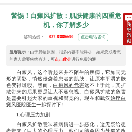
警惕！白癜风扩散：肌肤健康的四重危
机，你了解多少
027-83886690
咨询热线：
点击电话咨询
温馨提示：
由于篇幅原因，很多内容不能详尽，如果您或者您
的家人需要疾病咨询，可
点击此处
进行免费沟通
白癜风，这个听起来并不陌生的疾病，它如同无
形的阴影，悄然侵袭着患者的肌肤，让原本平滑的肤
色变得斑驳。然而，
白癜风的危害
远不止于此，其扩
散带来的后果更是让人不容忽视。白癜风扩散的危害
是需要引起大家的重视和警觉的。现在和武汉
治疗白
癜风
医院医生一起探讨下!
1.心理压力加剧
白癜风扩散意味着病情进一步恶化，这无疑给患
者带来了巨大的心理压力。他们可能会因为外貌的改