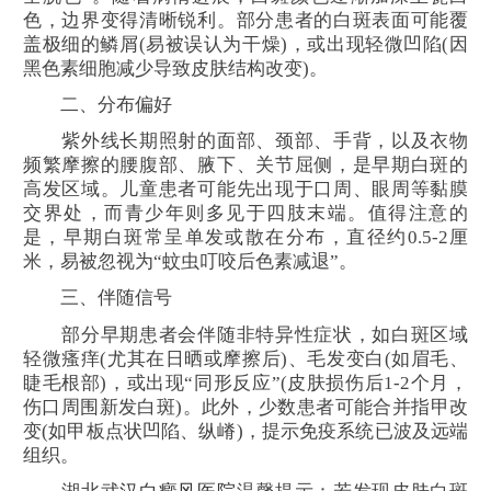
色，边界变得清晰锐利。部分患者的白斑表面可能覆
盖极细的鳞屑(易被误认为干燥)，或出现轻微凹陷(因
黑色素细胞减少导致皮肤结构改变)。
二、分布偏好
紫外线长期照射的面部、颈部、手背，以及衣物
频繁摩擦的腰腹部、腋下、关节屈侧，是早期白斑的
高发区域。儿童患者可能先出现于口周、眼周等黏膜
交界处，而青少年则多见于四肢末端。值得注意的
是，早期白斑常呈单发或散在分布，直径约0.5-2厘
米，易被忽视为“蚊虫叮咬后色素减退”。
三、伴随信号
部分早期患者会伴随非特异性症状，如白斑区域
轻微瘙痒(尤其在日晒或摩擦后)、毛发变白(如眉毛、
睫毛根部)，或出现“同形反应”(皮肤损伤后1-2个月，
伤口周围新发白斑)。此外，少数患者可能合并指甲改
变(如甲板点状凹陷、纵嵴)，提示免疫系统已波及远端
组织。