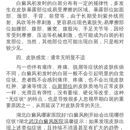
白癜风初发时的白斑分布有一定的规律性，多发
生在皮肤暴露部位或易受摩擦的区域。暴露部位如面
部、颈部、手背、前臂等，由于长期受到紫外线照
射、风吹等外界刺激，更容易出现色素脱失;易摩擦部
位如腰部、腹部、腋窝、腹股沟、手足关节等，因经
常受到摩擦、压迫等机械刺激，也可能成为白斑的初
发部位。当然，其他部位也可能出现白斑，只是相对
较少见。
四、皮肤感觉：通常无明显不适
与一些伴有瘙痒、疼痛、脱屑等症状的皮肤疾病
不同，白癜风初发时的白斑一般不会引起明显的自觉
症状。患者既不会感到瘙痒、疼痛，也不会出现皮肤
红肿、渗液等情况，
白斑部位
的皮肤质地与正常皮肤
一样，光滑且有弹性，没有萎缩、硬化等改变。这种
“无症状” 的特点，也是导致很多人忽视早期白斑的重
要原因之一，从而延误了对皮肤异常的关注。
湖北白癜风哪家医院好?白癜风刚开始会出现哪些
症状?湖北
武汉白癜风医院
温馨提示：如果发现皮肤出
现上述类似症状，且持续不消退甚至有扩大的趋势，