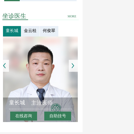
坐诊医生
MORE
童长城
金云桂
何俊翠
童长城
主治医师
在线咨询
自助挂号