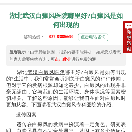
湖北武汉白癜风医院哪里好?白癜风是如
何出现的
027-83886690
咨询热线：
点击电话咨询
温馨提示：
由于篇幅原因，很多内容不能详尽，如果您或者您
的家人需要疾病咨询，可
点击此处
进行免费沟通
湖北
武汉白癜风医院
哪里好?白癜风是如何出现
的?生活中，我们常常会听到关于白癜风的种种传闻，
但对于它的发病根源却知之甚少。白癜风的出现并非
毫无缘由，它与我们的生活环境、身体状况等因素密
切相关。了解这些原因，能够让我们在面对白癜风时
更加从容。下面请看
武汉白癜风专科医院
的介绍。
遗传因素
遗传在白癜风的发病中扮演着一定角色。研究表
明，白癜风具有不完全外显率，基因上有多个致病位