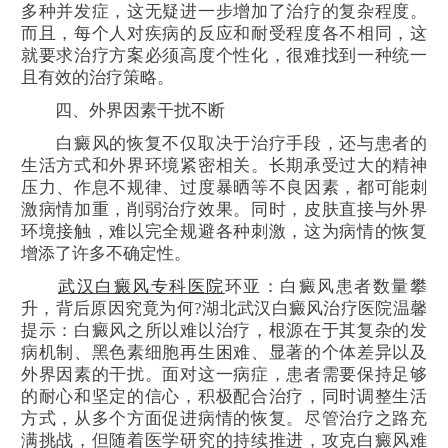
多种并发症，这无疑进一步增加了治疗的复杂程度。
而且，每个人对疾病的反应和耐受程度各不相同，这
就要求治疗方案必须高度个性化，很难找到一种统一
且有效的治疗策略。
四、外界因素干扰不断
白癜风的恢复不仅取决于治疗手段，还与患者的
生活方式和外界环境紧密相关。长期承受过大的精神
压力、作息不规律、过度暴晒等不良因素，都可能刺
激病情加重，削弱治疗效果。同时，皮肤直接与外界
环境接触，难以完全规避各种刺激，这为病情的恢复
增添了许多不确定性。
武汉白癜风专科医院
环亚：白癜风患者数量攀
升，背后原因究竟为何?湖北武汉白癜风治疗医院温馨
提示：白癜风之所以难以治疗，根源在于其复杂的发
病机制、黑色素细胞再生困难、显著的个体差异以及
外界因素的干扰。面对这一病症，患者需要保持足够
的耐心和坚定的信心，积极配合治疗，同时调整生活
方式，从多个方面促进病情的恢复。尽管治疗之路充
满挑战，但随着医学研究的持续推进，攻克白癜风难