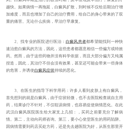
越快。如果病情一再拖延，白癜风扩散，到时候不仅给后期治疗增
加难度，而且也增加了自己的治疗费用，给自己的身心带来的了双
重的痛苦。无论什么疾病，早治疗早康复。
2、找专业的医院进行医治：
白癜风患者
都希望能找到一种快
速治愈白癜风的方法，因此，这些患者都愿意相信一些偏方或特效
药。然而，由于这些药物并没有科学依据，而且大部分偏方又纯属
捏造，因此，其治疗不但会没有效果，甚至还可能会带来一些身体
的危害，并诱使
白癜风症状
持续的恶化。
3、在医生的指导下科学用药：许多人看到皮肤上有白癜风，
首先想到的就是白癜风，由于症状轻微，也不去医院检查就自主用
药，结果诊疗不针对，不仅耽误病情，也容易促使病情恶化。在此
武汉白癜风医院医生给大家支上几招：，买药之前要充分了解病
情。第二，主动向药师咨询。第三，要小心坐堂医生的用药陷阱。
因病情需要到药店买处方药，还是先去趟医院为好，从医生那里开